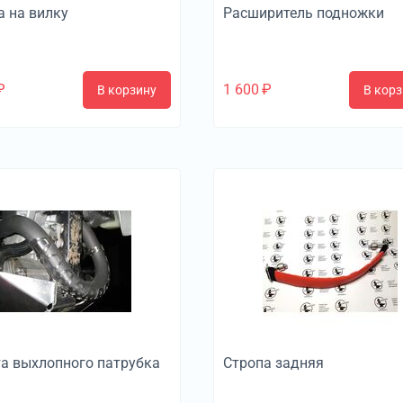
а на вилку
Расширитель подножки
₽
1 600
₽
В корзину
В корз
а выхлопного патрубка
Стропа задняя