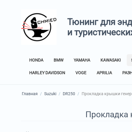
Тюнинг для эн
и туристически
HONDA
BMW
YAMAHA
KAWASAKI
HARLEY DAVIDSON
VOGE
APRILIA
РАЗ
Главная
/
Suzuki
/
DR250
/
Прокладка крышки генер
Прокладка 