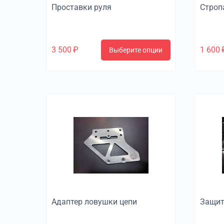
Проставки руля
Строп
3 500
₽
1 600
Выберите опции
Адаптер ловушки цепи
Защит