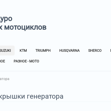
дуро
х мотоциклов
SUZUKI
KTM
TRIUMPH
HUSQVARNA
SHERCO
НОЕ
РАЗНОЕ - МОТО
атора
крышки генератора