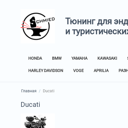
Тюнинг для эн
и туристически
HONDA
BMW
YAMAHA
KAWASAKI
HARLEY DAVIDSON
VOGE
APRILIA
РАЗ
Главная
/
Ducati
Ducati