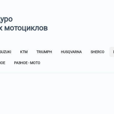
дуро
х мотоциклов
SUZUKI
KTM
TRIUMPH
HUSQVARNA
SHERCO
НОЕ
РАЗНОЕ - МОТО