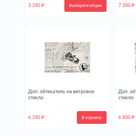
3 200
₽
7 200
₽
Выберите опции
Доп. обтекатель на ветровое
Доп. об
стекло
стекло
6 200
₽
6 800
₽
В корзину