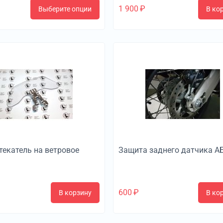
1 900
₽
Выберите опции
В ко
текатель на ветровое
Защита заднего датчика А
600
₽
В корзину
В ко