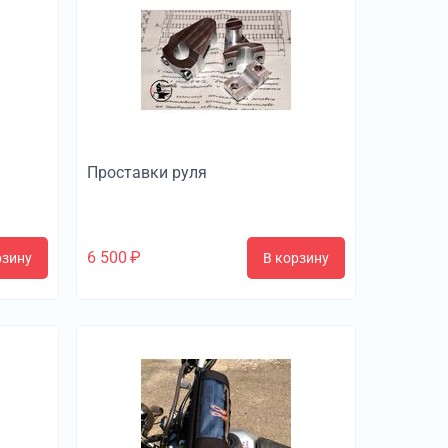
Проставки руля
6 500
₽
рзину
В корзину