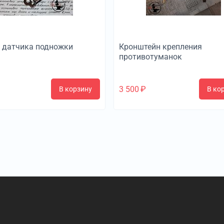
 датчика подножки
Кронштейн крепления
противотуманок
3 500
₽
В корзину
В ко