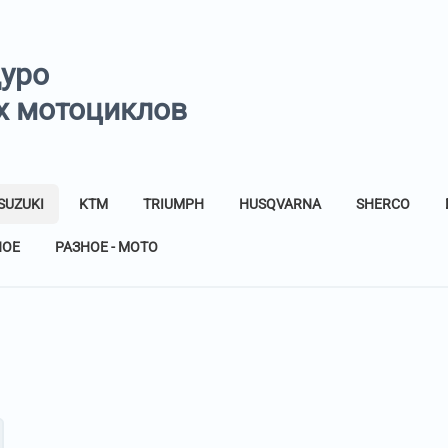
дуро
х мотоциклов
SUZUKI
KTM
TRIUMPH
HUSQVARNA
SHERCO
НОЕ
РАЗНОЕ - МОТО