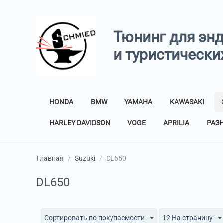
Тюнинг для эн
и туристически
HONDA
BMW
YAMAHA
KAWASAKI
HARLEY DAVIDSON
VOGE
APRILIA
РАЗ
Главная
/
Suzuki
/
DL650
DL650
Сортировать по покупаемости
12 На страницу