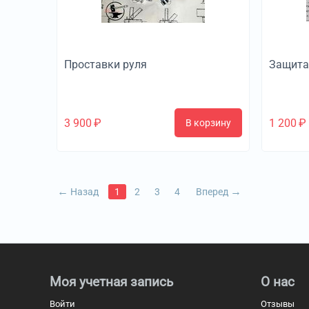
Проставки руля
Защита
3 900
₽
1 200
₽
В корзину
Назад
1
2
3
4
Вперед
Моя учетная запись
О нас
Войти
Отзывы