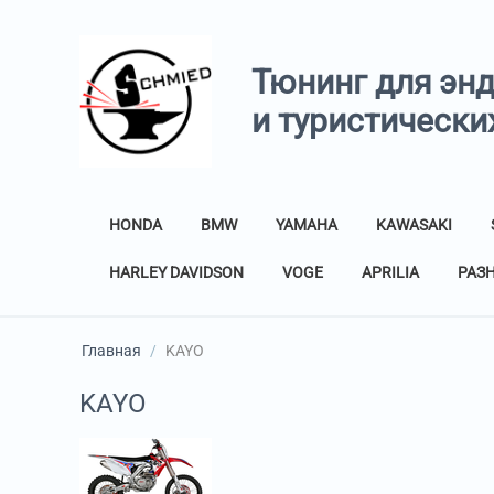
Тюнинг для эн
и туристически
HONDA
BMW
YAMAHA
KAWASAKI
HARLEY DAVIDSON
VOGE
APRILIA
РАЗ
Главная
/
KAYO
KAYO