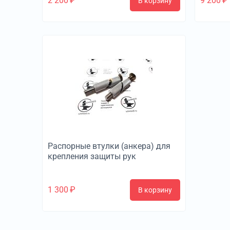
2 200
₽
9 200
₽
В корзину
Распорные втулки (анкера) для
крепления защиты рук
1 300
₽
В корзину