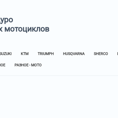
дуро
х мотоциклов
SUZUKI
KTM
TRIUMPH
HUSQVARNA
SHERCO
НОЕ
РАЗНОЕ - МОТО