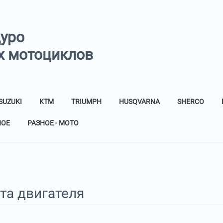
дуро
х мотоциклов
SUZUKI
KTM
TRIUMPH
HUSQVARNA
SHERCO
НОЕ
РАЗНОЕ - МОТО
та двигателя