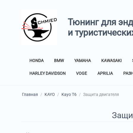
Тюнинг для эн
и туристически
HONDA
BMW
YAMAHA
KAWASAKI
HARLEY DAVIDSON
VOGE
APRILIA
РАЗ
Главная
/
KAYO
/
Kayo T6
/
Защита двигателя
Защи