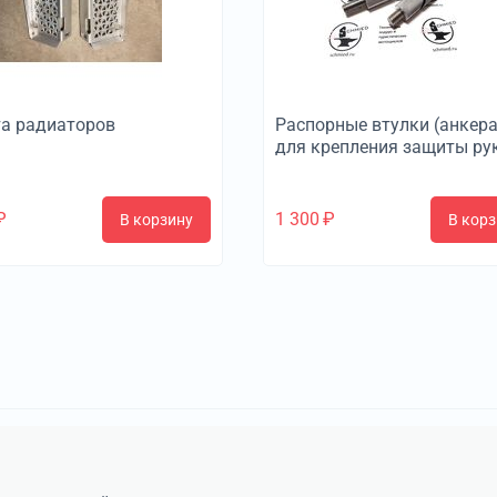
а радиаторов
Распорные втулки (анкера
для крепления защиты ру
₽
1 300
₽
В корзину
В корз