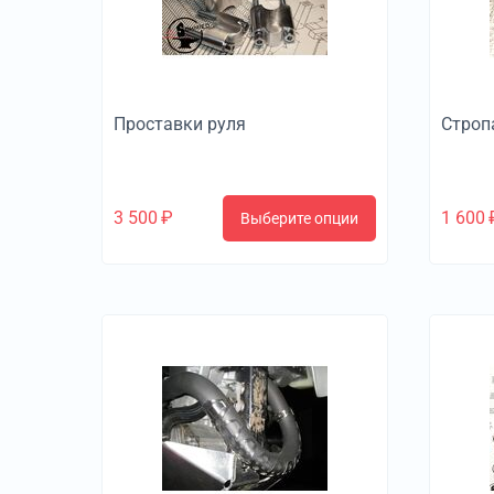
Проставки руля
Строп
3 500
₽
1 600
Выберите опции