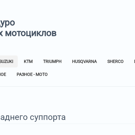
дуро
х мотоциклов
SUZUKI
KTM
TRIUMPH
HUSQVARNA
SHERCO
НОЕ
РАЗНОЕ - МОТО
аднего суппорта