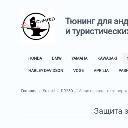
Тюнинг для эн
и туристически
HONDA
BMW
YAMAHA
KAWASAKI
HARLEY DAVIDSON
VOGE
APRILIA
РАЗ
Главная
/
Suzuki
/
DR250
/
Защита заднего суппорта
Защита з