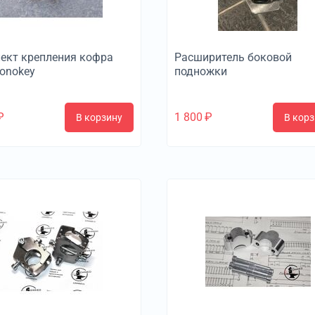
ект крепления кофра
Расширитель боковой
Monokey
подножки
₽
1 800
₽
В корзину
В корз