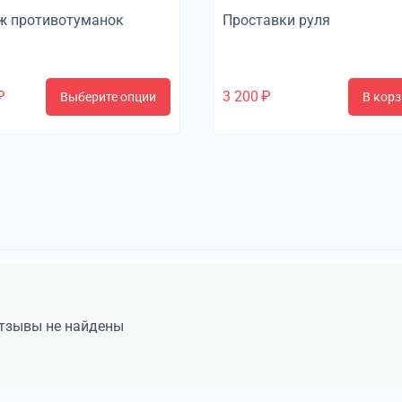
ж противотуманок
Проставки руля
₽
3 200
₽
Выберите опции
В корз
тзывы не найдены