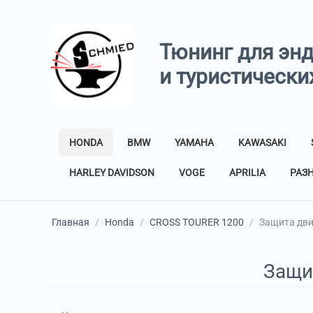
Тюнинг для эн
и туристически
HONDA
BMW
YAMAHA
KAWASAKI
HARLEY DAVIDSON
VOGE
APRILIA
РАЗ
Главная
/
Honda
/
CROSS TOURER 1200
/
Защита дви
Защи