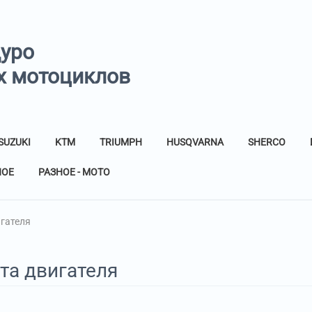
дуро
х мотоциклов
SUZUKI
KTM
TRIUMPH
HUSQVARNA
SHERCO
НОЕ
РАЗНОЕ - МОТО
гателя
та двигателя