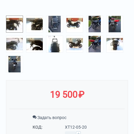
19 500
₽
Задать вопрос
КОД:
XT12-05-20
+