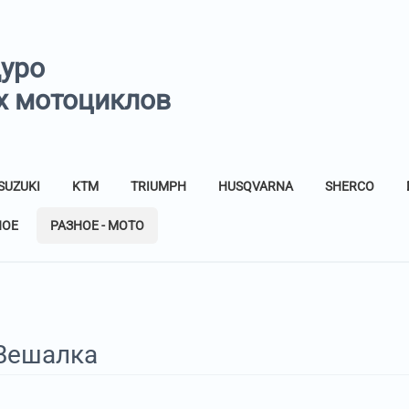
дуро
х мотоциклов
SUZUKI
KTM
TRIUMPH
HUSQVARNA
SHERCO
НОЕ
РАЗНОЕ - МОТО
Вешалка