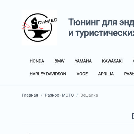
Тюнинг для эн
и туристически
HONDA
BMW
YAMAHA
KAWASAKI
HARLEY DAVIDSON
VOGE
APRILIA
РАЗ
Главная
/
Разное - МОТО
/
Вешалка