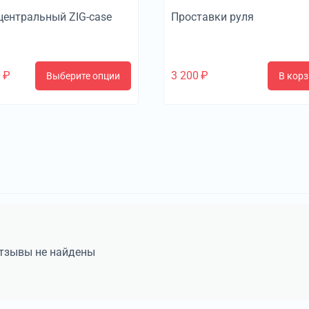
центральный ZIG-case
Проставки руля
0
₽
3 200
₽
Выберите опции
В корз
тзывы не найдены