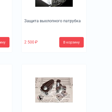
Защита выхлопного патрубка
2 500
₽
ину
В корзину