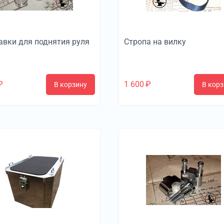
авки для поднятия руля
Стропа на вилку
₽
1 600
₽
В корзину
В корз