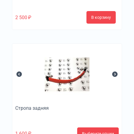
2 500
₽
В корзину
Стропа задняя
1 600
₽
Выберите опции