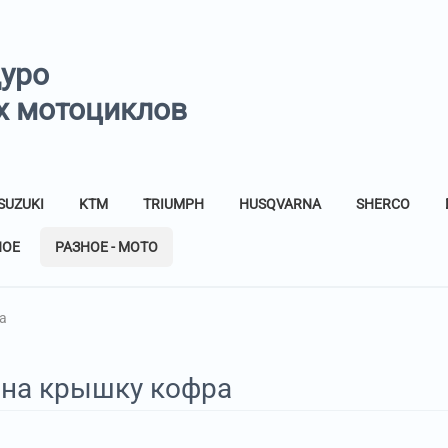
дуро
х мотоциклов
SUZUKI
KTM
TRIUMPH
HUSQVARNA
SHERCO
НОЕ
РАЗНОЕ - МОТО
а
 на крышку кофра