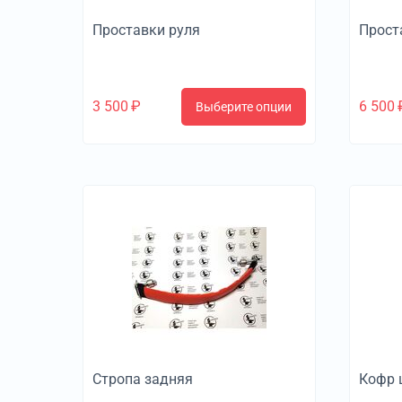
Проставки руля
Прост
3 500
₽
6 500
Выберите опции
Стропа задняя
Кофр 