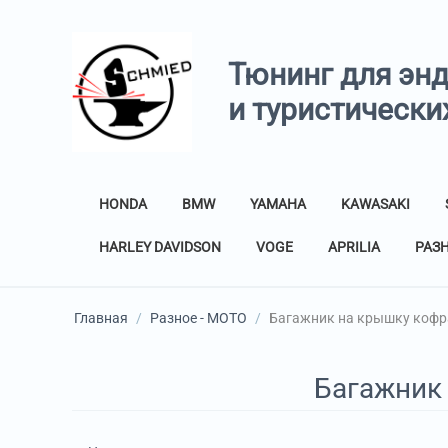
Тюнинг для эн
и туристически
HONDA
BMW
YAMAHA
KAWASAKI
HARLEY DAVIDSON
VOGE
APRILIA
РАЗ
Главная
/
Разное - МОТО
/
Багажник на крышку кофр
Багажник