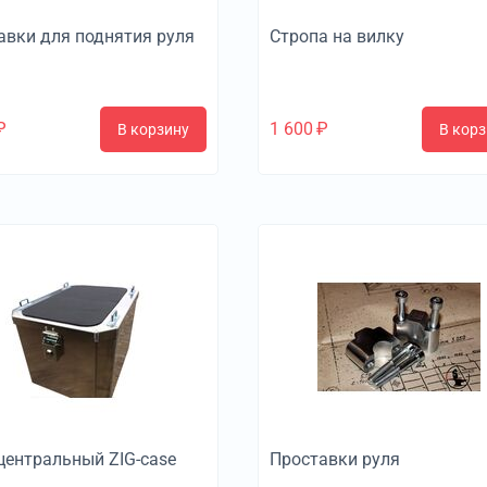
авки для поднятия руля
Стропа на вилку
₽
1 600
₽
В корзину
В корз
центральный ZIG-case
Проставки руля