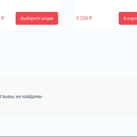
0
₽
3 200
₽
Выберите опции
В корз
тзывы не найдены