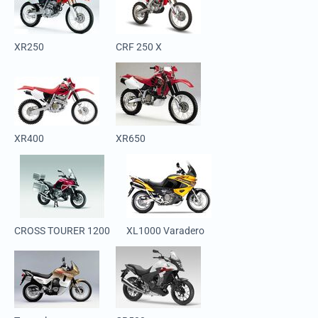
XR250
CRF 250 X
XR400
XR650
CROSS TOURER 1200
XL1000 Varadero